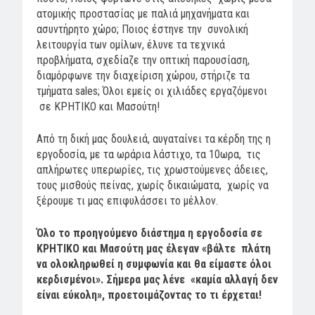
ατομικής προστασίας με παλιά μηχανήματα και
ασυντήρητο χώρο; Ποιος έστηνε την συνολική
λειτουργία των ομίλων, έλυνε τα τεχνικά
προβλήματα, σχεδίαζε την οπτική παρουσίαση,
διαμόρφωνε
την διαχείριση χώρου, στήριζε τα
τμήματα sales; Όλοι εμείς οι χιλιάδες εργαζόμενοι
σε ΚΡΗΤΙΚΟ και Μασούτη!
Από τη δική μας δουλειά, αυγαταίνει τα κέρδη της η
εργοδοσία, με τα ωράρια λάστιχο, τα 10ωρα,
τις
απλήρωτες υπερωρίες, τις χρωστούμενες άδειες,
τους μισθούς πείνας, χωρίς δικαιώματα,
χωρίς να
ξέρουμε τι μας επιφυλάσσει το μέλλον.
Ό
λο το προηγούμενο διάστημα
η εργοδοσία σε
ΚΡΗΤΙΚΟ και Μασούτη μας έλεγαν «βάλτε πλάτη
να ολοκληρωθεί η συμφωνία και θα είμαστε όλοι
κερδισμένοι». Σήμερα μας λένε «καμία αλλαγή δεν
είναι εύκολη», προετοιμάζοντας το τι έρχεται!