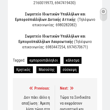
2160019973, 6947419430)
Σωματείο Ιδιωτικών Υπαλλήλων και
Εμποροϋπαλλήλων Δυτικής Αττικής
(Τηλέφωνο
επικοινωνίας: 6980282082)
Σωματείο Ιδιωτικών Υπαλλήλων και
Εμποροϋπαλλήλων Λαυρεωτικής
(Τηλέφωνο
επικοινωνίας: 6983447254, 6974570671)
Tagged:
εμποροϋπάλληλοι
κάλεσμα
Κρητικός
Μασούτης
σύσκεψη
Previous:
Next:
Post
navigation
Δεν πάει άλλο η
Τώρα τα Συνδικάτα
απαξίωση : Άμεση
να εκφράσουν
λύση τώρα στα
ουσιαστικά και