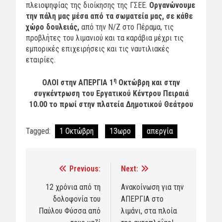
πλειοψηφίας της διοίκησης της ΓΣΕΕ.
Οργανώνουμε
την πάλη μας μέσα από τα σωματεία μας, σε κάθε
χώρο δουλειάς,
από την Ν/Ζ στο Πέραμα, τις
προβλήτες του λιμανιού και τα καράβια μέχρι τις
εμπορικές επιχειρήσεις και τις ναυτιλιακές
εταιρίες.
η
ΟΛΟΙ στην ΑΠΕΡΓΙΑ 1
Οκτώβρη και στην
συγκέντρωση του Εργατικού Κέντρου Πειραιά
10.00 το πρωί στην πλατεία Δημοτικού Θεάτρου
Tagged:
1 Οκτώβρη
13ωρο
απεργία
Previous:
Next:
Post
navigation
12 χρόνια από τη
Ανακοίνωση για την
δολοφονία του
ΑΠΕΡΓΙΑ στο
Παύλου Φύσσα από
λιμάνι, στα πλοία