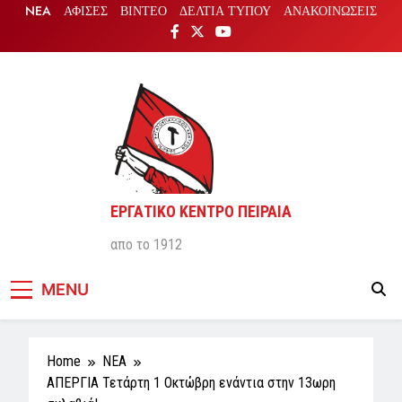
Skip
NEA
ΑΦΙΣΕΣ
ΒΙΝΤΕΟ
ΔΕΛΤΙΑ ΤΥΠΟΥ
ΑΝΑΚΟΙΝΩΣΕΙΣ
to
content
ΕΡΓΑΤΙΚΟ ΚΕΝΤΡΟ ΠΕΙΡΑΙΑ
απο το 1912
MENU
Home
NEA
ΑΠΕΡΓΙΑ Τετάρτη 1 Οκτώβρη ενάντια στην 13ωρη