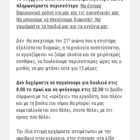
πληρωνόμαστε περισσότερο
.
Να έχουμε
δημιουργικό χρόνο για μας και τις οικογένειές μας.
Να μπορούμε να πηγαίνουμε διακοπές. Να
χαιρόμαστε τα παιδιά μας και τα εγγόνια μας.
ο
Δεν θα ανεχτούμε τον 21
αιώνα που η επιστήμη
εξελίσσεται διαρκώς, η τεχνολογία αναπτύσσεται,
οι εργαζόμενοι να ζούμε ολοένα και σε χειρότερες
συνθήκες, να δουλεύουμε περισσότερες ώρες και ο
μισθός να μην φτάνει ούτε για 15 μέρες.
Δεν δεχόμαστε να πηγαίνουμε για δουλειά στις
8.00 το πρωί και να φεύγουμε στις 22.30
το βράδυ
σύμφωνα με τις «ορέξεις» του εργοδότη, που πλέον
και με τη βούλα του νόμου θα μπορεί να μας
εκμεταλλεύεται όσο θέλει, όποτε θέλει, με ότι
όρους που θέλει.
Την ίδια στιγμή ερχόμαστε αντιμέτωποι με την
ακρίβεια στην ενέργεια, στην στέγαση, στα είδη