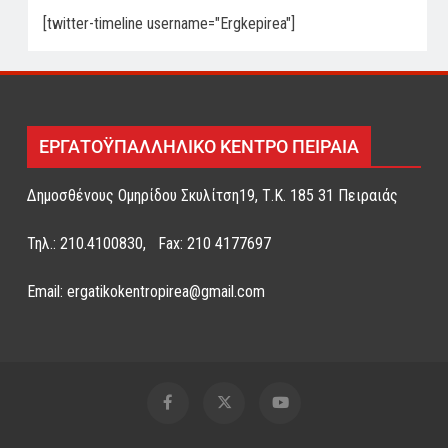
[twitter-timeline username="Ergkepirea"]
ΕΡΓΑΤΟΫΠΑΛΛΗΛΙΚΟ ΚΕΝΤΡΟ ΠΕΙΡΑΙΑ
Δημοσθένους Ομηρίδου Σκυλίτση19, Τ.Κ. 185 31 Πειραιάς
Τηλ.: 210.4100830, Fax: 210 4177697
Email: ergatikokentropirea@gmail.com