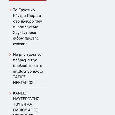
Το Εργατικό
Κέντρο Πειραιά
στο πλευρό των
πυρόπληκτων –
Συγκέντρωση
ειδών πρώτης
ανάγκης
Να μην χάσει το
πλήρωμα την
δουλειά του στο
επιβατηγό πλοίο
΄΄ΑΓΙΟΣ
ΝΕΚΤΑΡΙΟΣ΄΄
ΚΑΝΕΙΣ
ΝΑΥΤΕΡΓΑΤΗΣ
TOY Ε/Γ-Ο/Γ
ΠΛΟΙΟY ΑΓΙΟΣ