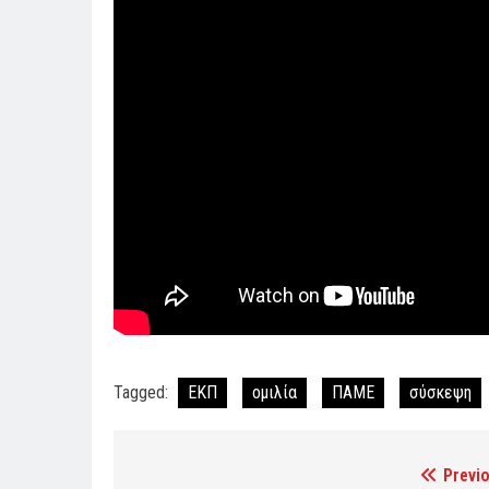
Tagged:
ΕΚΠ
ομιλία
ΠΑΜΕ
σύσκεψη
Previo
Post