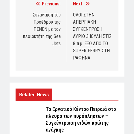
Previous:
Next:
Post
navigation
Συνάντηση του
ΟΛΟΙ ΣΤΗΝ
Προέδρου της
ΑΠΕΡΓΙΑΚΗ
ΠΕΝΕΝ με τον
ΣΥΓΚΕΝΤΡΩΣΗ
πλοιοκτήτη της Sea
ΑΥΡΙΟ 3 ΙΟΥΛΗ ΣΤΙΣ
Jets
8 π.μ. ΕΞΩ ΑΠΟ ΤΟ
SUPER FERRY ΣΤΗ
ΡΑΦΗΝΑ
Related News
Το Εργατικό Κέντρο Πειραιά στο
πλευρό των πυρόπληκτων –
Συγκέντρωση ειδών πρώτης
ανάγκης