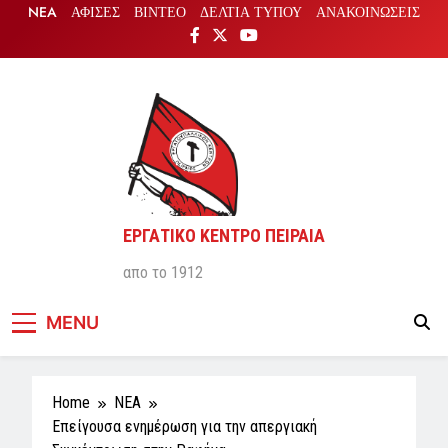
Skip
NEA
ΑΦΙΣΕΣ
ΒΙΝΤΕΟ
ΔΕΛΤΙΑ ΤΥΠΟΥ
ΑΝΑΚΟΙΝΩΣΕΙΣ
to
content
ΕΡΓΑΤΙΚΟ ΚΕΝΤΡΟ ΠΕΙΡΑΙΑ
απο το 1912
MENU
Home
NEA
Επείγουσα ενημέρωση για την απεργιακή