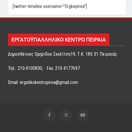
[twitter-timeline username="Ergkepirea"]
ΕΡΓΑΤΟΫΠΑΛΛΗΛΙΚΟ ΚΕΝΤΡΟ ΠΕΙΡΑΙΑ
Δημοσθένους Ομηρίδου Σκυλίτση19, Τ.Κ. 185 31 Πειραιάς
Τηλ.: 210.4100830, Fax: 210 4177697
Email: ergatikokentropirea@gmail.com