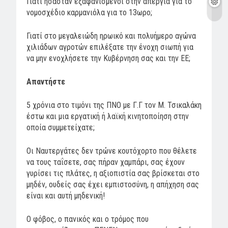
Γιατί ήσασταν εξαφανισμένοι στην απεργία για το
νομοσχέδιο καρμανιόλα για το 13ωρο;
Γιατί στο μεγαλειώδη ηρωικό και πολυήμερο αγώνα
χιλιάδων αγροτών επιλέξατε την ένοχη σιωπή για
να μην ενοχλήσετε την Κυβέρνηση σας και την ΕΕ;
Απαντήστε
5 χρόνια στο τιμόνι της ΠΝΟ με Γ.Γ τον Μ. Τσικαλάκη
έστω και μια εργατική ή λαϊκή κινητοποίηση στην
οποία συμμετείχατε;
Οι Ναυτεργάτες δεν τρώνε κουτόχορτο που θέλετε
να τους ταΐσετε, σας πήραν χαμπάρι, σας έχουν
γυρίσει τις πλάτες, η αξιοπιστία σας βρίσκεται στο
μηδέν, ουδείς σας έχει εμπιστοσύνη, η απήχηση σας
είναι και αυτή μηδενική!
Ο φόβος, ο πανικός και ο τρόμος που