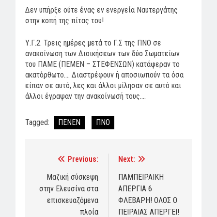
Δεν υπήρξε ούτε ένας εν ενεργεία Ναυτεργάτης
στην κοπή της πίτας του!
Υ.Γ.2. Τρεις ημέρες μετά το Γ.Σ της ΠΝΟ σε
ανακοίνωση των Διοικήσεων των δύο Σωματείων
του ΠΑΜΕ (ΠΕΜΕΝ – ΣΤΕΦΕΝΣΩΝ) κατάφεραν το
ακατόρθωτο…. Διαστρέφουν ή αποσιωπούν τα όσα
είπαν σε αυτό, λες και άλλοι μίλησαν σε αυτό και
άλλοι έγραψαν την ανακοίνωσή τους….
Tagged:
ΠΕΝΕΝ
ΠΝΟ
Previous:
Next:
Post
navigation
Μαζική σύσκεψη
ΠΑΜΠΕΙΡΑΙΚΗ
στην Ελευσίνα στα
ΑΠΕΡΓΙΑ 6
επισκευαζόμενα
ΦΛΕΒΑΡΗ! ΟΛΟΣ Ο
πλοία
ΠΕΙΡΑΙΑΣ ΑΠΕΡΓΕΙ!