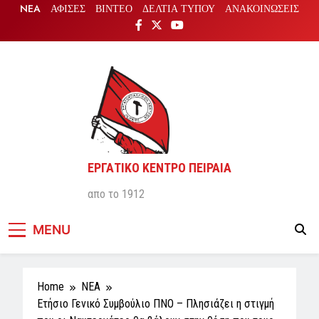
Skip
NEA
ΑΦΙΣΕΣ
ΒΙΝΤΕΟ
ΔΕΛΤΙΑ ΤΥΠΟΥ
ΑΝΑΚΟΙΝΩΣΕΙΣ
to
content
ΕΡΓΑΤΙΚΟ ΚΕΝΤΡΟ ΠΕΙΡΑΙΑ
απο το 1912
MENU
Home
NEA
Ετήσιο Γενικό Συμβούλιο ΠΝΟ – Πλησιάζει η στιγμή