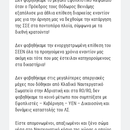
Δεν φοβηθήκαμε το μεγάλο Εφοπλιστικό Κεφαλαίο
όταν ο Πρόεδρος τους Θόδωρος Βενιάμης
εξαπόλυσε μια άθλια επίθεση διαρκείας εναντίον
μας για την άρνηση μας να δεχθούμε την κατάργηση
της ΣΣΕ στα ποντοπόρα πλοία, σύμφωνα με τα
διεθνή κρατούντα!
Δεν φοβηθήκαμε την ενορχηστρωμένη επίθεση του
ΣΕΕΝ όλα τα προηγούμενα χρόνια εναντίον μας
ακόμη και τότε που μας έστειλαν κατηγορούμενους
στα δικαστήρια!
Δεν φοβηθήκαμε στις μεγαλύτερες απεργιακές
μάχες που δόθηκαν από Κλαδικό Ναυτεργατικό
Σωματείο στην Αδριατική και στα RO/RO, δεν
φοβηθήκαμε το κοινό μέτωπο που συμπτύξατε με
Εφοπλιστές – Κυβέρνηση – ΥΕΝ – Δικαιοσύνη και
δυνάμεις καταστολής του ΛΣ.
Είστε απομονωμένοι, απαξιωμένοι και ξένο σώμα
μέσα στο Ναυτεργατικό κόσμο της χώρας ο οποίος