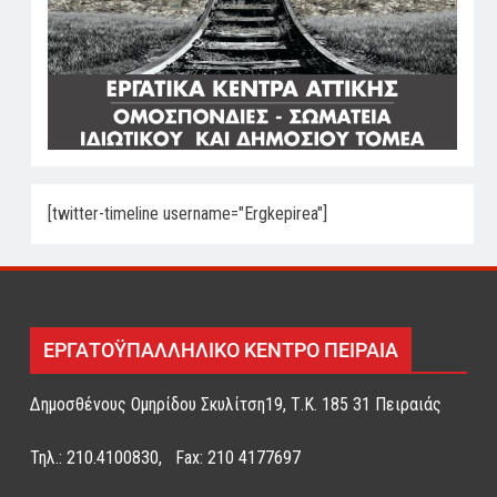
[twitter-timeline username="Ergkepirea"]
ΕΡΓΑΤΟΫΠΑΛΛΗΛΙΚΟ ΚΕΝΤΡΟ ΠΕΙΡΑΙΑ
Δημοσθένους Ομηρίδου Σκυλίτση19, Τ.Κ. 185 31 Πειραιάς
Τηλ.: 210.4100830, Fax: 210 4177697