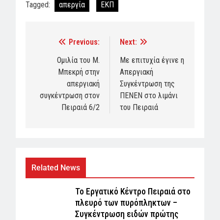
Tagged:
απεργία
ΕΚΠ
Previous:
Next:
Post
navigation
Ομιλία του Μ.
Με επιτυχία έγινε η
Μπεκρή στην
Απεργιακή
απεργιακή
Συγκέντρωση της
συγκέντρωση στον
ΠΕΝΕΝ στο λιμάνι
Πειραιά 6/2
του Πειραιά
Related News
Το Εργατικό Κέντρο Πειραιά στο
πλευρό των πυρόπληκτων –
Συγκέντρωση ειδών πρώτης