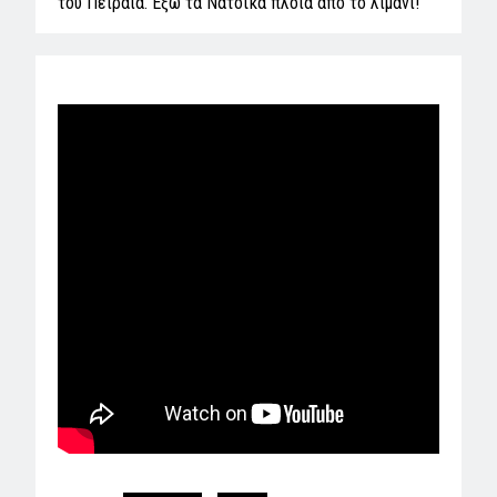
του Πειραιά. Έξω τα Νατοϊκά πλοία από το λιμάνι!