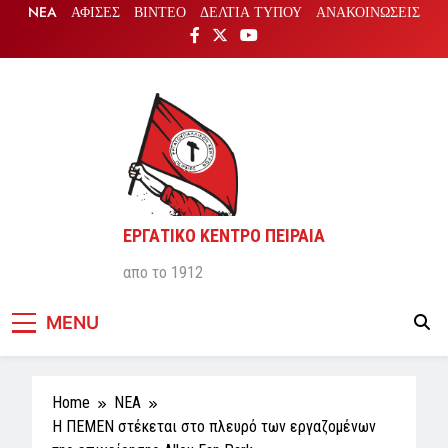
Skip
NEA
ΑΦΙΣΕΣ
ΒΙΝΤΕΟ
ΔΕΛΤΙΑ ΤΥΠΟΥ
ΑΝΑΚΟΙΝΩΣΕΙΣ
to
content
ΕΡΓΑΤΙΚΟ ΚΕΝΤΡΟ ΠΕΙΡΑΙΑ
απο το 1912
MENU
Home
NEA
Η ΠΕΜΕΝ στέκεται στο πλευρό των εργαζομένων