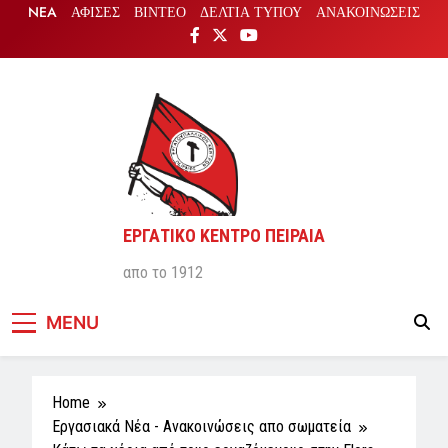
Skip
NEA
ΑΦΙΣΕΣ
ΒΙΝΤΕΟ
ΔΕΛΤΙΑ ΤΥΠΟΥ
ΑΝΑΚΟΙΝΩΣΕΙΣ
to
content
ΕΡΓΑΤΙΚΟ ΚΕΝΤΡΟ ΠΕΙΡΑΙΑ
απο το 1912
MENU
Home
Εργασιακά Νέα - Aνακοινώσεις απο σωματεία