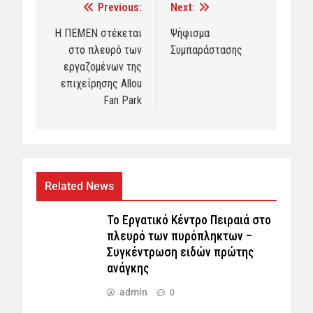
Previous:
Next:
Post
navigation
Η ΠΕΜΕΝ στέκεται
Ψήφισμα
στο πλευρό των
Συμπαράστασης
εργαζομένων της
επιχείρησης Allou
Fan Park
Related News
Το Εργατικό Κέντρο Πειραιά στο
πλευρό των πυρόπληκτων –
Συγκέντρωση ειδών πρώτης
ανάγκης
admin
0