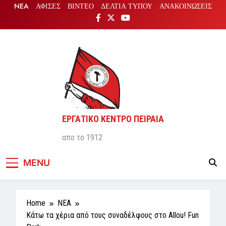
Skip
NEA
ΑΦΙΣΕΣ
ΒΙΝΤΕΟ
ΔΕΛΤΙΑ ΤΥΠΟΥ
ΑΝΑΚΟΙΝΩΣΕΙΣ
to
content
ΕΡΓΑΤΙΚΟ ΚΕΝΤΡΟ ΠΕΙΡΑΙΑ
απο το 1912
MENU
Home
NEA
Κάτω τα χέρια από τους συναδέλφους στο Allou! Fun