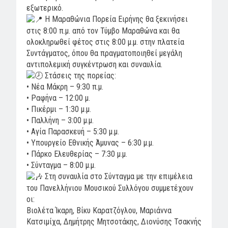
εξωτερικό.
Η Μαραθώνια Πορεία Ειρήνης θα ξεκινήσει
στις 8:00 π.μ. από τον Τύμβο Μαραθώνα και θα
ολοκληρωθεί φέτος στις 8:00 μ.μ. στην πλατεία
Συντάγματος, όπου θα πραγματοποιηθεί μεγάλη
αντιπολεμική συγκέντρωση και συναυλία.
Στάσεις της πορείας:
• Νέα Μάκρη – 9:30 π.μ.
• Ραφήνα – 12:00 μ.
• Πικέρμι – 1:30 μ.μ.
• Παλλήνη – 3:00 μ.μ.
• Αγία Παρασκευή – 5:30 μ.μ.
• Υπουργείο Εθνικής Άμυνας – 6:30 μ.μ.
• Πάρκο Ελευθερίας – 7:30 μ.μ.
• Σύνταγμα – 8:00 μ.μ.
Στη συναυλία στο Σύνταγμα με την επιμέλεια
του Πανελλήνιου Μουσικού Συλλόγου συμμετέχουν
οι:
Βιολέτα Ίκαρη, Βίκυ Καρατζόγλου, Μαριάννα
Κατσιμίχα, Δημήτρης Μητσοτάκης, Διονύσης Τσακνής