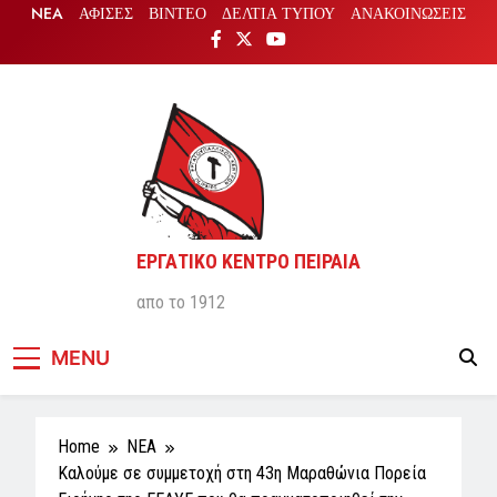
Skip
NEA
ΑΦΙΣΕΣ
ΒΙΝΤΕΟ
ΔΕΛΤΙΑ ΤΥΠΟΥ
ΑΝΑΚΟΙΝΩΣΕΙΣ
to
content
ΕΡΓΑΤΙΚΟ ΚΕΝΤΡΟ ΠΕΙΡΑΙΑ
απο το 1912
MENU
Home
NEA
Καλούμε σε συμμετοχή στη 43η Μαραθώνια Πορεία