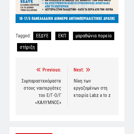
Tagged:
ΕΕΔΥΕ
ΕΚΠ
μαραθώνια πορεία
στήριξη
Previous:
Next:
Post
navigation
Συμπαραστεκόμαστε
Νίκη των
στους ναυτεργάτες
εργαζομένων στη
του Ε/Γ-Ο/Γ
εταιρία Labz a to z
«ΚΑΛΥΜΝΟΣ»