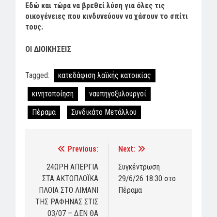
Εδώ και τώρα να βρεθεί λύση για όλες τις
οικογένειες που κινδυνεύουν να χάσουν το σπίτι
τους.
ΟΙ ΔΙΟΙΚΗΣΕΙΣ
Tagged:
κατεδάφιση λαϊκής κατοικίας
κινητοποίηση
ναυπηγοξυλουργοί
Πέραμα
Συνδικάτο Μετάλλου
Previous:
Next:
Post
navigation
24ΩΡΗ ΑΠΕΡΓΙΑ
Συγκέντρωση
ΣΤΑ ΑΚΤΟΠΛΟΪΚΑ
29/6/26 18:30 στο
ΠΛΟΙΑ ΣΤΟ ΛΙΜΑΝΙ
Πέραμα
ΤΗΣ ΡΑΦΗΝΑΣ ΣΤΙΣ
03/07 – ΔΕΝ ΘΑ