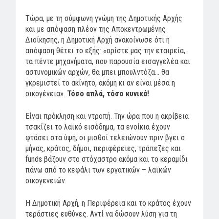
Τώρα, με τη σύμφωνη γνώμη της Δημοτικής Αρχής
και με απόφαση πλέον της Αποκεντρωμένης
Διοίκησης, η Δημοτική Αρχή ανακοίνωσε ότι η
απόφαση θέτει το εξής: «ορίστε μας την εταιρεία,
τα πέντε μηχανήματα, που παρουσία εισαγγελέα και
αστυνομικών αρχών, θα μπει μπουλντόζα… θα
γκρεμιστεί το ακίνητο, ακόμη κι αν είναι μέσα η
οικογένεια».
Τόσο απλά, τόσο κυνικά!
Είναι πρόκληση και ντροπή. Την ώρα που η ακρίβεια
τσακίζει το λαϊκό εισόδημα, τα ενοίκια έχουν
φτάσει στα ύψη, οι μισθοί τελειώνουν πριν βγει ο
μήνας, κράτος, δήμοι, περιφέρειες, τράπεζες και
funds βάζουν στο στόχαστρο ακόμα και το κεραμίδι
πάνω από το κεφάλι των εργατικών – λαϊκών
οικογενειών.
Η Δημοτική Αρχή, η Περιφέρεια και το κράτος έχουν
τεράστιες ευθύνες. Αντί να δώσουν λύση για τη