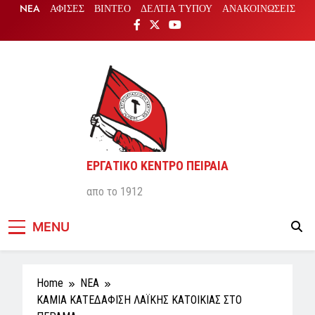
Skip
NEA
ΑΦΙΣΕΣ
ΒΙΝΤΕΟ
ΔΕΛΤΙΑ ΤΥΠΟΥ
ΑΝΑΚΟΙΝΩΣΕΙΣ
to
content
ΕΡΓΑΤΙΚΟ ΚΕΝΤΡΟ ΠΕΙΡΑΙΑ
απο το 1912
MENU
Home
NEA
ΚΑΜΙΑ ΚΑΤΕΔΑΦΙΣΗ ΛΑΪΚΗΣ ΚΑΤΟΙΚΙΑΣ ΣΤΟ