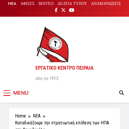
Skip
NEA
ΑΦΙΣΕΣ
ΒΙΝΤΕΟ
ΔΕΛΤΙΑ ΤΥΠΟΥ
ΑΝΑΚΟΙΝΩΣΕΙΣ
to
content
ΕΡΓΑΤΙΚΟ ΚΕΝΤΡΟ ΠΕΙΡΑΙΑ
απο το 1912
MENU
Home
NEA
Καταδικάζουμε την στρατιωτική επίθεση των ΗΠΑ