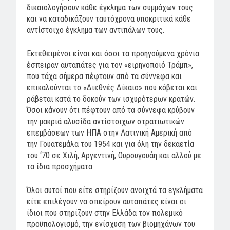
δικαιολογήσουν κάθε έγκλημα των συμμάχων τους
και να καταδικάζουν ταυτόχρονα υποκριτικά κάθε
αντίστοιχο έγκλημα των αντιπάλων τους.
Εκτεθειμένοι είναι και όσοι τα προηγούμενα χρόνια
έσπειραν αυταπάτες για τον «ειρηνοποιό Τράμπ»,
που τάχα σήμερα πέφτουν από τα σύννεφα και
επικαλούνται το «Διεθνές Δίκαιο» που κόβεται και
ράβεται κατά το δοκούν των ισχυρότερων κρατών.
Όσοι κάνουν ότι πέφτουν από τα σύννεφα κρύβουν
την μακριά αλυσίδα αντίστοιχων στρατιωτικών
επεμβάσεων των ΗΠΑ στην Λατινική Αμερική από
την Γουατεμάλα του 1954 και για όλη την δεκαετία
του ‘70 σε Χιλή, Αργεντινή, Ουρουγουάη και αλλού με
τα ίδια προσχήματα.
Όλοι αυτοί που είτε στηρίζουν ανοιχτά τα εγκλήματα
είτε επιλέγουν να σπείρουν αυταπάτες είναι οι
ίδιοι που στηρίζουν στην Ελλάδα τον πολεμικό
προϋπολογισμό, την ενίσχυση των βιομηχάνων του