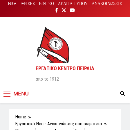
Skip
NEA
ΑΦΙΣΕΣ
ΒΙΝΤΕΟ
ΔΕΛΤΙΑ ΤΥΠΟΥ
ΑΝΑΚΟΙΝΩΣΕΙΣ
to
content
ΕΡΓΑΤΙΚΟ ΚΕΝΤΡΟ ΠΕΙΡΑΙΑ
απο το 1912
MENU
Home
Εργασιακά Νέα - Aνακοινώσεις απο σωματεία