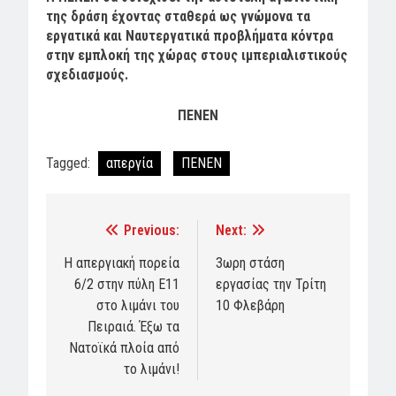
της δράση έχοντας σταθερά ως γνώμονα τα
εργατικά και Ναυτεργατικά προβλήματα κόντρα
στην εμπλοκή της χώρας στους ιμπεριαλιστικούς
σχεδιασμούς.
ΠΕΝΕΝ
Tagged:
απεργία
ΠΕΝΕΝ
Previous:
Next:
Post
navigation
Η απεργιακή πορεία
3ωρη στάση
6/2 στην πύλη Ε11
εργασίας την Τρίτη
στο λιμάνι του
10 Φλεβάρη
Πειραιά. Έξω τα
Νατοϊκά πλοία από
το λιμάνι!