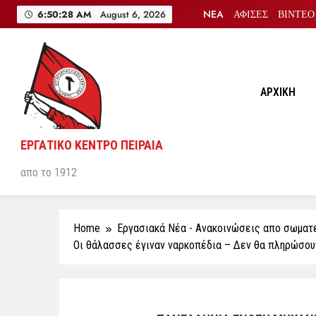
Skip
NEA
ΑΦΙΣΕΣ
ΒΙΝΤΕΟ
6:50:28 AM
August 6, 2026
to
content
ΑΡΧΙΚΗ
ΕΡΓΑΤΙΚΟ ΚΕΝΤΡΟ ΠΕΙΡΑΙΑ
απο το 1912
Home
Εργασιακά Νέα - Aνακοινώσεις απο σωματ
Οι θάλασσες έγιναν ναρκοπέδια – Δεν θα πληρώσουν