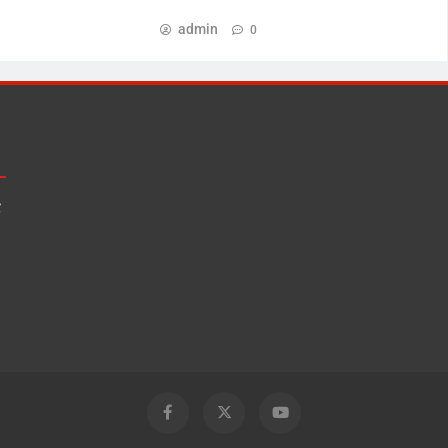
admin
0
ς