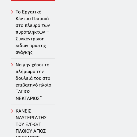
Το Εργατικό
Κέντρο Πειραιά
στο πλευρό των
πυρόπληκτων –
Συγκέντρωση
ειδών πρώτης
ανάγκης
Να μην χάσει το
πλήρωμα την
δουλειά του στο
επιβατηγό πλοίο
΄΄ΑΓΙΟΣ
ΝΕΚΤΑΡΙΟΣ΄΄
ΚΑΝΕΙΣ
ΝΑΥΤΕΡΓΑΤΗΣ
TOY Ε/Γ-Ο/Γ
ΠΛΟΙΟY ΑΓΙΟΣ