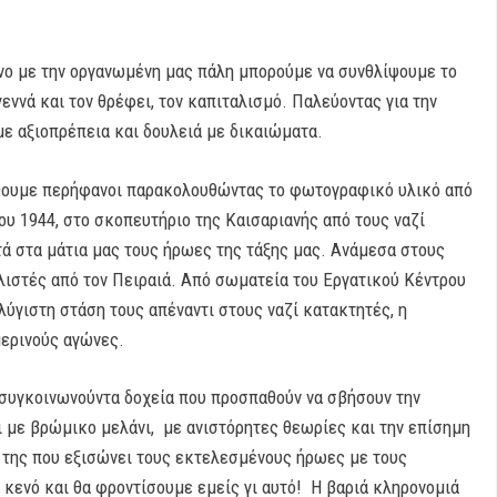
όνο με την οργανωμένη μας πάλη μπορούμε να συνθλίψουμε το
εννά και τον θρέφει, τον καπιταλισμό. Παλεύοντας για την
με αξιοπρέπεια και δουλειά με δικαιώματα.
ιώθουμε περήφανοι παρακολουθώντας το φωτογραφικό υλικό από
υ 1944, στο σκοπευτήριο της Καισαριανής από τους ναζί
ά στα μάτια μας τους ήρωες της τάξης μας. Ανάμεσα στους
ιστές από τον Πειραιά. Από σωματεία του Εργατικού Κέντρου
λύγιστη στάση τους απέναντι στους ναζί κατακτητές, η
μερινούς αγώνες.
 συγκοινωνούντα δοχεία που προσπαθούν να σβήσουν την
ι με βρώμικο μελάνι, με ανιστόρητες θεωρίες και την επίσημη
 της που εξισώνει τους εκτελεσμένους ήρωες με τους
 κενό και θα φροντίσουμε εμείς γι αυτό! Η βαριά κληρονομιά