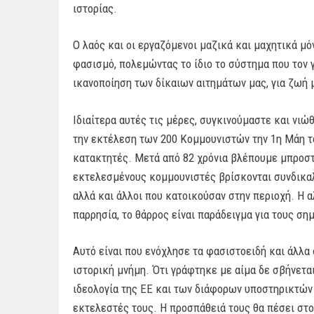
ιστορίας.
Ο λαός και οι εργαζόμενοι μαζικά και μαχητικά μ
φασισμό, πολεμώντας το ίδιο το σύστημα που τον γ
ικανοποίηση των δίκαιων αιτημάτων μας, για ζωή 
Ιδιαίτερα αυτές τις μέρες, συγκινούμαστε και ν
την εκτέλεση των 200 Κομμουνιστών την 1η Μάη το
κατακτητές. Μετά από 82 χρόνια βλέπουμε μπροστ
εκτελεσμένους κομμουνιστές βρίσκονται συνδικαλ
αλλά και άλλοι που κατοικούσαν στην περιοχή. Η α
παρρησία, το θάρρος είναι παράδειγμα για τους ση
Αυτό είναι που ενόχλησε τα φασιστοειδή και άλλα
ιστορική μνήμη. Ότι γράφτηκε με αίμα δε σβήνετα
ιδεολογία της ΕΕ και των διάφορων υποστηρικτών
εκτελεστές τους. Η προσπάθειά τους θα πέσει στο