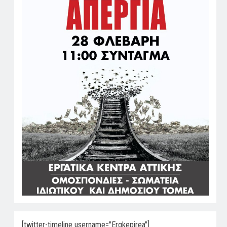
[twitter-timeline username="Ergkepirea"]