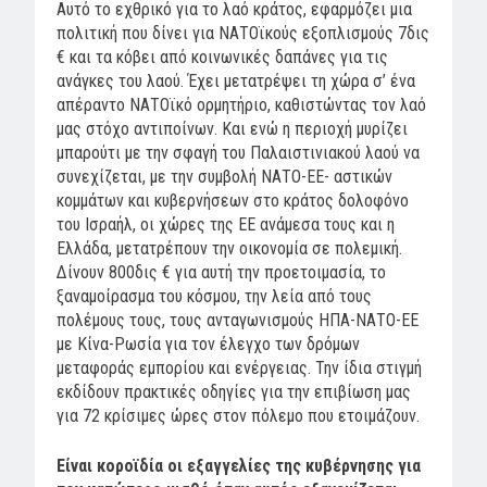
Αυτό το εχθρικό για το λαό κράτος, εφαρμόζει μια
πολιτική που δίνει για ΝΑΤΟϊκούς εξοπλισμούς 7δις
€ και τα κόβει από κοινωνικές δαπάνες για τις
ανάγκες του λαού. Έχει μετατρέψει τη χώρα σ’ ένα
απέραντο ΝΑΤΟϊκό ορμητήριο, καθιστώντας τον λαό
μας στόχο αντιποίνων. Και ενώ η περιοχή μυρίζει
μπαρούτι με την σφαγή του Παλαιστινιακού λαού να
συνεχίζεται, με την συμβολή ΝΑΤΟ-ΕΕ- αστικών
κομμάτων και κυβερνήσεων στο κράτος δολοφόνο
του Ισραήλ, οι χώρες της ΕΕ ανάμεσα τους και η
Ελλάδα, μετατρέπουν την οικονομία σε πολεμική.
Δίνουν 800δις € για αυτή την προετοιμασία, το
ξαναμοίρασμα του κόσμου, την λεία από τους
πολέμους τους, τους ανταγωνισμούς ΗΠΑ-ΝΑΤΟ-ΕΕ
με Κίνα-Ρωσία για τον έλεγχο των δρόμων
μεταφοράς εμπορίου και ενέργειας. Την ίδια στιγμή
εκδίδουν πρακτικές οδηγίες για την επιβίωση μας
για 72 κρίσιμες ώρες στον πόλεμο που ετοιμάζουν.
Είναι κοροϊδία οι εξαγγελίες της κυβέρνησης για