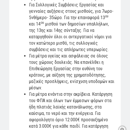
Για Συλλογικές Συμβάσεις Εργασίας και
γενναίες αυξήσεις στους μισθούς, για 7ωρο-
ου
5νθήμερο- 35ώρο. Για την επαναφορά 13
ου
και 14
μισθού των δημοσίων υπαλλήλων,
της 13ης και 14ης σύνταξης. Για να
καταργηθούν όλοι οι αντεργατικοί νόμοι για
τον κατώτερο μισθό, τις συλλογικές
συμβάσεις και τις απλήρωτες υπερωρίες.
Για μέτρα υγείας και ασφάλειας σε όλους
τους χώρους δουλειάς. Να επανέλθει η
Επιθεώρηση Εργασίας στην ευθύνη του
κράτους, με αύξηση της χρηματοδότησης,
μαζικές προσλήψεις, ενίσχυση υποδομών και
μέσων.
Για μέτρα ενάντια στην ακρίβεια. Κατάργηση
του ΦΠΑ και όλων των έμμεσων φόρων στα
ήδη πλατιάς λαϊκής κατανάλωσης, στα
καύσιμα, το νερό και την ενέργεια. Για
αφορολόγητο όριο 12.000€ προσαυξημένο
κατά 3.000€ για κάθε παιδί. Για κατάργηση