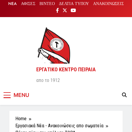
Skip
NEA
ΑΦΙΣΕΣ
ΒΙΝΤΕΟ
ΔΕΛΤΙΑ ΤΥΠΟΥ
ΑΝΑΚΟΙΝΩΣΕΙΣ
to
content
ΕΡΓΑΤΙΚΟ ΚΕΝΤΡΟ ΠΕΙΡΑΙΑ
απο το 1912
MENU
Home
Εργασιακά Νέα - Aνακοινώσεις απο σωματεία