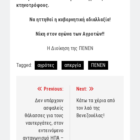
κτηνοτρόφους.
Να ηττηθεί η κυβερνητική αδιαλλαξία!
Νίκη στον αγώνα των Αγροτών!!
Η Διοίκηση της ΠΕΝΕΝ
Tagged:
αγρότες
απεργία
ΠΕΝΕΝ
Previous:
Next:
Post
navigation
Δεν υπάρχουν
Κάτω τα χέρια από
ασφαλείς
τον λαό της
θάλασσες για τους
Βενεζουέλας!
ναυτεργάτες, στον
εντεινόμενο
ανταγωνισμό ΗΠΑ –