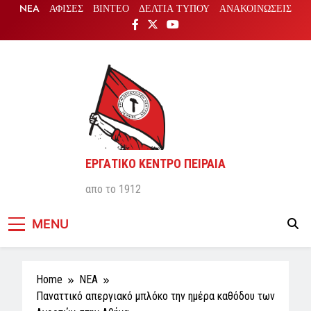
Skip
NEA
ΑΦΙΣΕΣ
ΒΙΝΤΕΟ
ΔΕΛΤΙΑ ΤΥΠΟΥ
ΑΝΑΚΟΙΝΩΣΕΙΣ
to
content
ΕΡΓΑΤΙΚΟ ΚΕΝΤΡΟ ΠΕΙΡΑΙΑ
απο το 1912
MENU
Home
NEA
Παναττικό απεργιακό μπλόκο την ημέρα καθόδου των