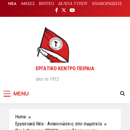
Skip
NEA
ΑΦΙΣΕΣ
ΒΙΝΤΕΟ
ΔΕΛΤΙΑ ΤΥΠΟΥ
ΑΝΑΚΟΙΝΩΣΕΙΣ
to
content
ΕΡΓΑΤΙΚΟ ΚΕΝΤΡΟ ΠΕΙΡΑΙΑ
απο το 1912
MENU
Home
Εργασιακά Νέα - Aνακοινώσεις απο σωματεία