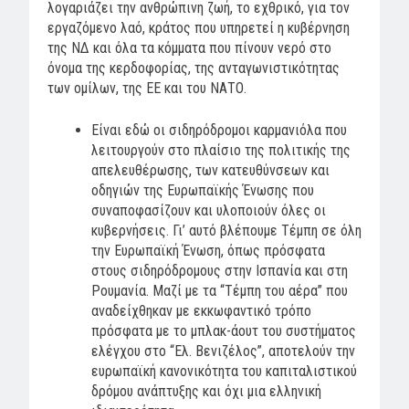
λογαριάζει την ανθρώπινη ζωή, το εχθρικό, για τον
εργαζόμενο λαό, κράτος που υπηρετεί η κυβέρνηση
της ΝΔ και όλα τα κόμματα που πίνουν νερό στο
όνομα της κερδοφορίας, της ανταγωνιστικότητας
των ομίλων, της ΕΕ και του ΝΑΤΟ.
Είναι εδώ οι σιδηρόδρομοι καρμανιόλα που
λειτουργούν στο πλαίσιο της πολιτικής της
απελευθέρωσης, των κατευθύνσεων και
οδηγιών της Ευρωπαϊκής Ένωσης που
συναποφασίζουν και υλοποιούν όλες οι
κυβερνήσεις. Γι’ αυτό βλέπουμε Τέμπη σε όλη
την Ευρωπαϊκή Ένωση, όπως πρόσφατα
στους σιδηρόδρομους στην Ισπανία και στη
Ρουμανία. Μαζί με τα “Τέμπη του αέρα” που
αναδείχθηκαν με εκκωφαντικό τρόπο
πρόσφατα με το μπλακ-άουτ του συστήματος
ελέγχου στο “Ελ. Βενιζέλος”, αποτελούν την
ευρωπαϊκή κανονικότητα του καπιταλιστικού
δρόμου ανάπτυξης και όχι μια ελληνική