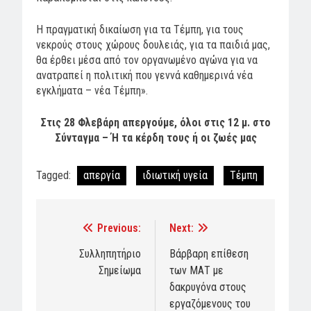
Η πραγματική δικαίωση για τα Τέμπη, για τους
νεκρούς στους χώρους δουλειάς, για τα παιδιά μας,
θα έρθει μέσα από τον οργανωμένο αγώνα για να
ανατραπεί η πολιτική που γεννά καθημερινά νέα
εγκλήματα – νέα Τέμπη».
Στις 28 Φλεβάρη απεργούμε, όλοι στις 12 μ. στο
Σύνταγμα – Ή τα κέρδη τους ή οι ζωές μας
Tagged:
απεργία
ιδιωτική υγεία
Τέμπη
Previous:
Next:
Post
navigation
Συλληπητήριο
Βάρβαρη επίθεση
Σημείωμα
των ΜΑΤ με
δακρυγόνα στους
εργαζόμενους του