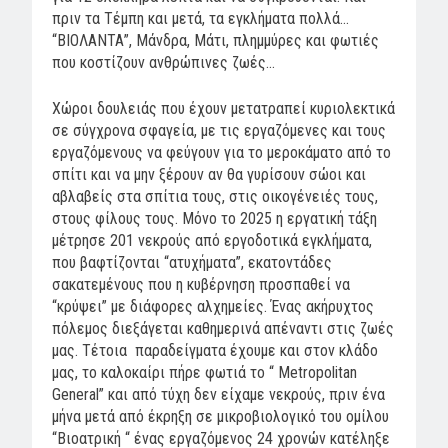
πριν τα Τέμπη και μετά, τα εγκλήματα πολλά…
“ΒΙΟΛΑΝΤΑ”, Μάνδρα, Μάτι, πλημμύρες και φωτιές
που κοστίζουν ανθρώπινες ζωές…
Χώροι δουλειάς που έχουν μετατραπεί κυριολεκτικά
σε σύγχρονα σφαγεία, με τις εργαζόμενες και τους
εργαζόμενους να φεύγουν για το μεροκάματο από το
σπίτι και να μην ξέρουν αν θα γυρίσουν σώοι και
αβλαβείς στα σπίτια τους, στις οικογένειές τους,
στους φίλους τους. Μόνο το 2025 η εργατική τάξη
μέτρησε 201 νεκρούς από εργοδοτικά εγκλήματα,
που βαφτίζονται “ατυχήματα”, εκατοντάδες
σακατεμένους που η κυβέρνηση προσπαθεί να
“κρύψει” με διάφορες αλχημείες. Ένας ακήρυχτος
πόλεμος διεξάγεται καθημερινά απέναντι στις ζωές
μας.
Τέτοια παραδείγματα έχουμε και στον κλάδο
μας, το καλοκαίρι πήρε φωτιά το “ Metropolitan
General” και από τύχη δεν είχαμε νεκρούς, πριν ένα
μήνα μετά από έκρηξη σε μικροβιολογικό του ομίλου
“Βιοατρική “ ένας εργαζόμενος 24 χρονών κατέληξε