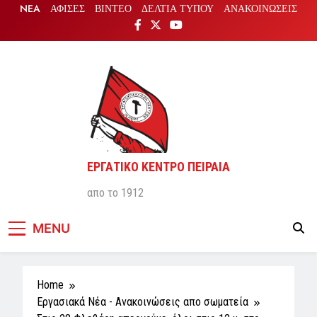
Skip
NEA
ΑΦΙΣΕΣ
ΒΙΝΤΕΟ
ΔΕΛΤΙΑ ΤΥΠΟΥ
ΑΝΑΚΟΙΝΩΣΕΙΣ
to
content
ΕΡΓΑΤΙΚΟ ΚΕΝΤΡΟ ΠΕΙΡΑΙΑ
απο το 1912
MENU
Home
Εργασιακά Νέα - Aνακοινώσεις απο σωματεία