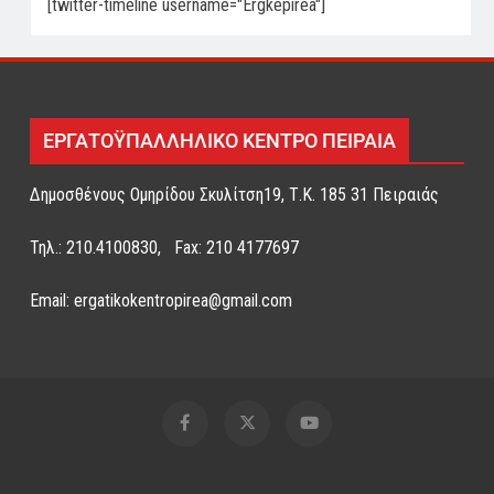
[twitter-timeline username="Ergkepirea"]
ΕΡΓΑΤΟΫΠΑΛΛΗΛΙΚΟ ΚΕΝΤΡΟ ΠΕΙΡΑΙΑ
Δημοσθένους Ομηρίδου Σκυλίτση19, Τ.Κ. 185 31 Πειραιάς
Τηλ.: 210.4100830, Fax: 210 4177697
Email: ergatikokentropirea@gmail.com