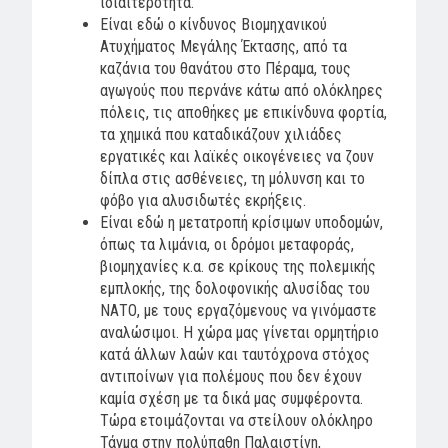
ιδιαιτερότητα.
Είναι εδώ ο κίνδυνος Βιομηχανικού
Ατυχήματος Μεγάλης Έκτασης, από τα
καζάνια του θανάτου στο Πέραμα, τους
αγωγούς που περνάνε κάτω από ολόκληρες
πόλεις, τις αποθήκες με επικίνδυνα φορτία,
τα χημικά που καταδικάζουν χιλιάδες
εργατικές και λαϊκές οικογένειες να ζουν
δίπλα στις ασθένειες, τη μόλυνση και το
φόβο για αλυσιδωτές εκρήξεις.
Είναι εδώ η μετατροπή κρίσιμων υποδομών,
όπως τα λιμάνια, οι δρόμοι μεταφοράς,
βιομηχανίες κ.α. σε κρίκους της πολεμικής
εμπλοκής, της δολοφονικής αλυσίδας του
ΝΑΤΟ, με τους εργαζόμενους να γινόμαστε
αναλώσιμοι. Η χώρα μας γίνεται ορμητήριο
κατά άλλων λαών και ταυτόχρονα στόχος
αντιποίνων για πολέμους που δεν έχουν
καμία σχέση με τα δικά μας συμφέροντα.
Τώρα ετοιμάζονται να στείλουν ολόκληρο
Τάγμα στην πολύπαθη Παλαιστίνη,