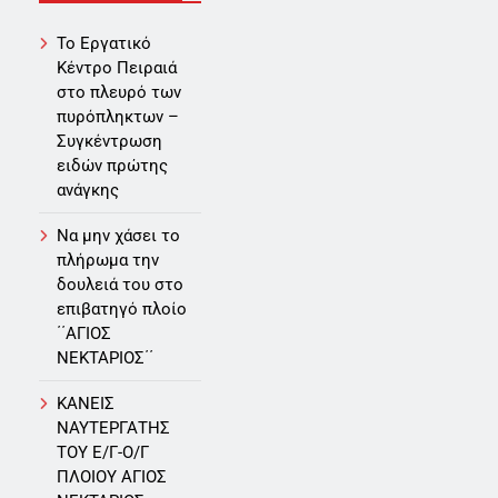
Το Εργατικό
Κέντρο Πειραιά
στο πλευρό των
πυρόπληκτων –
Συγκέντρωση
ειδών πρώτης
ανάγκης
Να μην χάσει το
πλήρωμα την
δουλειά του στο
επιβατηγό πλοίο
΄΄ΑΓΙΟΣ
ΝΕΚΤΑΡΙΟΣ΄΄
ΚΑΝΕΙΣ
ΝΑΥΤΕΡΓΑΤΗΣ
TOY Ε/Γ-Ο/Γ
ΠΛΟΙΟY ΑΓΙΟΣ