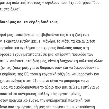
ηματική πολιτική κόστους – οφέλους που έχει οδηγήσει “δυο
ντι στο άλλο”.
 δικοί μας και τα κέρδη δικά τους.
φοί μας τσακίζονται, επιβεβαιώνοντας ότι η ζωή των
ν εκμεταλλευτών μας. Η Μάνδρα, το Μάτι, τα καζάνια του
α εργοδοτικά εγκλήματα σε χώρους δουλειάς όπως στη
εταφορές έχουν μετατραπεί σε μια απέραντη ”κοιλάδα των
των απέναντι στη ζωή μας, είναι η διαχρονική πολιτική όλων
ι τις ζωές μας, για να θωρακιστούν και να διευρυνθούν τα
 κέρδους, της ΕΕ, τόσο η εργατική τάξη θα «αιμορραγεί» και
έχουμε ανάγκη στον 21
ο
αιώνα είναι να μπορούμε να να
μας, να οικοδομήσουμε το αύριο που μας αξίζει. Γιατί για να
απαιτείται σύγκρουση, συλλογικός, οργανωμένος,
στον πραγματικό ένοχο, την εγκληματική πολιτική του
 Μέσα από την οργάνωσή μας στο σωματείο, με κατεύθυνση