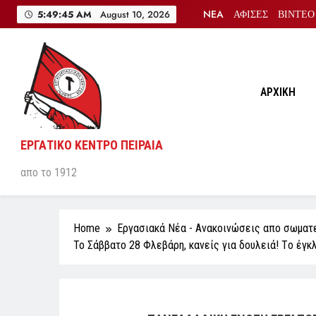
Skip
NEA
ΑΦΙΣΕΣ
ΒΙΝΤΕΟ
5:49:46 AM
August 10, 2026
to
content
ΑΡΧΙΚΗ
ΕΡΓΑΤΙΚΟ ΚΕΝΤΡΟ ΠΕΙΡΑΙΑ
απο το 1912
Home
Εργασιακά Νέα - Aνακοινώσεις απο σωματ
Το Σάββατο 28 Φλεβάρη, κανείς για δουλειά! Tο έγκ