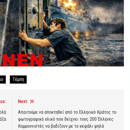
ιο
Τέμπη
us:
Next:
ολή
Απαιτούμε να αποκτηθεί από το Ελληνικό Κράτος το
άζα
φωτογραφικό υλικό που δείχνει τους 200 Έλληνες
Κομμουνιστές να βαδίζουν με το κεφάλι ψηλά