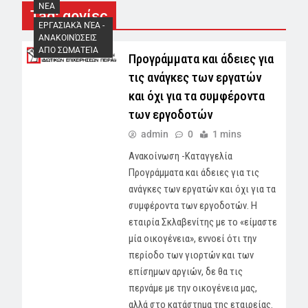
NEA
Tag:
αργίες
ΕΡΓΑΣΙΑΚΆ ΝΈΑ -
AΝΑΚΟΙΝΏΣΕΙΣ
ΑΠΟ ΣΩΜΑΤΕΊΑ
Προγράμματα και άδειες για
τις ανάγκες των εργατών
και όχι για τα συμφέροντα
των εργοδοτών
admin
0
1 mins
Ανακοίνωση -Καταγγελία
Προγράμματα και άδειες για τις
ανάγκες των εργατών και όχι για τα
συμφέροντα των εργοδοτών. Η
εταιρία Σκλαβενίτης με το «είμαστε
μία οικογένεια», εννοεί ότι την
περίοδο των γιορτών και των
επίσημων αργιών, δε θα τις
περνάμε με την οικογένεια μας,
αλλά στο κατάστημα της εταιρείας.