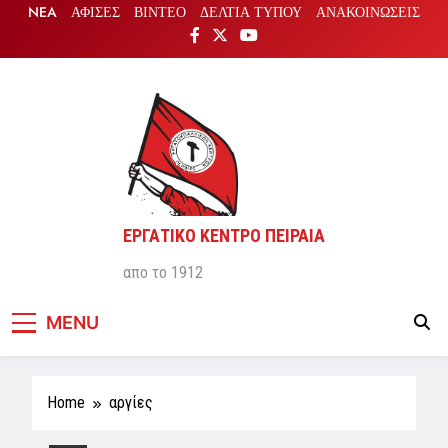
Skip
NEA
ΑΦΙΣΕΣ
ΒΙΝΤΕΟ
ΔΕΛΤΙΑ ΤΥΠΟΥ
ΑΝΑΚΟΙΝΩΣΕΙΣ
to
content
ΕΡΓΑΤΙΚΟ ΚΕΝΤΡΟ ΠΕΙΡΑΙΑ
απο το 1912
MENU
Home
αργίες