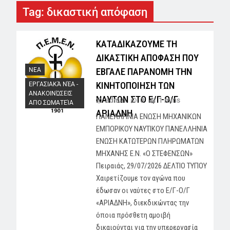
Tag:
δικαστική απόφαση
ΚΑΤΑΔΙΚΑΖΟΥΜΕ ΤΗ
ΔΙΚΑΣΤΙΚΗ ΑΠΟΦΑΣΗ ΠΟΥ
ΕΒΓΑΛΕ ΠΑΡΑΝΟΜΗ ΤΗΝ
NEA
ΚΙΝΗΤΟΠΟΙΗΣΗ ΤΩΝ
ΕΡΓΑΣΙΑΚΆ ΝΈΑ -
AΝΑΚΟΙΝΏΣΕΙΣ
ΝΑΥΤΩΝ ΣΤΟ Ε/Γ-Ο/Γ
admin
0
1 mins
ΑΠΟ ΣΩΜΑΤΕΊΑ
ΑΡΙΑΔΝΗ
ΠΑΝΕΛΛΗΝΙΑ ΕΝΩΣΗ ΜΗΧΑΝΙΚΩΝ
ΕΜΠΟΡΙΚΟΥ ΝΑΥΤΙΚΟΥ ΠΑΝΕΛΛΗΝΙΑ
ΕΝΩΣΗ ΚΑΤΩΤΕΡΩΝ ΠΛΗΡΩΜΑΤΩΝ
ΜΗΧΑΝΗΣ Ε.Ν. «Ο ΣΤΕΦΕΝΣΩΝ»
Πειραιάς, 29/07/2026 ΔΕΛΤΙΟ ΤΥΠΟΥ
Χαιρετίζουμε τον αγώνα που
έδωσαν οι ναύτες στο Ε/Γ-Ο/Γ
«ΑΡΙΑΔΝΗ», διεκδικώντας την
όποια πρόσθετη αμοιβή
δικαιούνται για την υπερεργασία