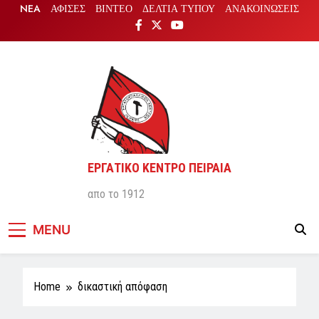
Skip
NEA
ΑΦΙΣΕΣ
ΒΙΝΤΕΟ
ΔΕΛΤΙΑ ΤΥΠΟΥ
ΑΝΑΚΟΙΝΩΣΕΙΣ
to
content
ΕΡΓΑΤΙΚΟ ΚΕΝΤΡΟ ΠΕΙΡΑΙΑ
απο το 1912
MENU
Home
δικαστική απόφαση