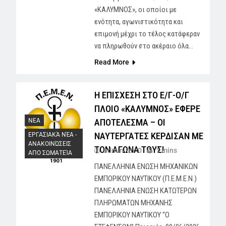
«ΚΑΛΥΜΝΟΣ», οι οποίοι με
ενότητα, αγωνιστικότητα και
επιμονή μέχρι το τέλος κατάφεραν
να πληρωθούν στο ακέραιο όλα…
Read More
Η ΕΠΙΣΧΕΣΗ ΣΤΟ Ε/Γ-Ο/Γ
ΠΛΟΙΟ «ΚΑΛΥΜΝΟΣ» ΕΦΕΡΕ
ΑΠΟΤΕΛΕΣΜΑ – ΟΙ
NEA
ΝΑΥΤΕΡΓΑΤΕΣ ΚΕΡΔΙΣΑΝ ΜΕ
ΕΡΓΑΣΙΑΚΆ ΝΈΑ -
AΝΑΚΟΙΝΏΣΕΙΣ
ΤΟΝ ΑΓΩΝΑ ΤΟΥΣ!
admin
0
1 mins
ΑΠΟ ΣΩΜΑΤΕΊΑ
ΠΑΝΕΛΛΗΝΙΑ ΕΝΩΣΗ ΜΗΧΑΝΙΚΩΝ
ΕΜΠΟΡΙΚΟΥ ΝΑΥΤΙΚΟΥ (Π.Ε.Μ.Ε.Ν.)
ΠΑΝΕΛΛΗΝΙΑ ΕΝΩΣΗ ΚΑΤΩΤΕΡΩΝ
ΠΛΗΡΩΜΑΤΩΝ ΜΗΧΑΝΗΣ
ΕΜΠΟΡΙΚΟΥ ΝΑΥΤΙΚΟΥ “Ο