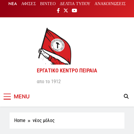
Skip
NEA
ΑΦΙΣΕΣ
ΒΙΝΤΕΟ
ΔΕΛΤΙΑ ΤΥΠΟΥ
ΑΝΑΚΟΙΝΩΣΕΙΣ
to
content
ΕΡΓΑΤΙΚΟ ΚΕΝΤΡΟ ΠΕΙΡΑΙΑ
απο το 1912
MENU
Home
νέος μόλος