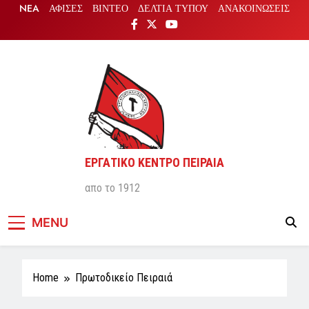
Skip
NEA
ΑΦΙΣΕΣ
ΒΙΝΤΕΟ
ΔΕΛΤΙΑ ΤΥΠΟΥ
ΑΝΑΚΟΙΝΩΣΕΙΣ
to
content
ΕΡΓΑΤΙΚΟ ΚΕΝΤΡΟ ΠΕΙΡΑΙΑ
απο το 1912
MENU
Home
Πρωτοδικείο Πειραιά