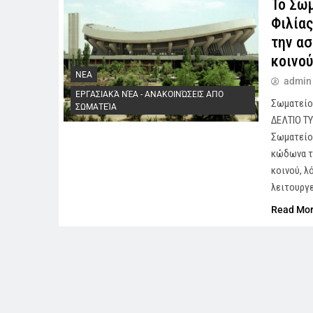
Το Σωμ
Φιλίας
την α
κοινο
NEA
admin
ΕΡΓΑΣΙΑΚΆ ΝΈΑ - AΝΑΚΟΙΝΏΣΕΙΣ ΑΠΟ
Σωματείο 
ΣΩΜΑΤΕΊΑ
ΔΕΛΤΙΟ Τ
Σωματείο 
κώδωνα το
κοινού, λ
λειτουργε
Read Mo