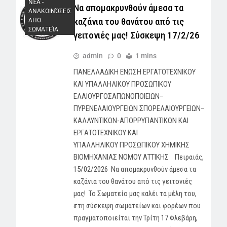
ΝΈΑ -
Να απομακρυνθούν άμεσα τα
AΝΑΚΟΙΝΏΣΕΙΣ
καζάνια του θανάτου από τις
ΑΠΟ
ΣΩΜΑΤΕΊΑ
γειτονιές μας! Σύσκεψη 17/2/26
admin
0
1 mins
ΠΑΝΕΛΛΑΔΙΚΗ ΕΝΩΣΗ ΕΡΓΑΤΟΤΕΧΝΙΚΟΥ
ΚΑΙ ΥΠΑΛΛΗΛΙΚΟΥ ΠΡΟΣΩΠΙΚΟΥ
ΕΛΑΙΟΥΡΓΟΣΑΠΩΝΟΠΟΙΕΙΩΝ–
ΠΥΡΕΝΕΛΑΙΟΥΡΓΕΙΩΝ ΣΠΟΡΕΛΑΙΟΥΡΓΕΙΩΝ–
ΚΑΛΛΥΝΤΙΚΩΝ-ΑΠΟΡΡΥΠΑΝΤΙΚΩΝ ΚΑΙ
ΕΡΓΑΤΟΤΕΧΝΙΚΟΥ ΚΑΙ
ΥΠΑΛΛΗΛΙΚΟΥ ΠΡΟΣΩΠΙΚΟΥ ΧΗΜΙΚΗΣ
ΒΙΟΜΗΧΑΝΙΑΣ ΝΟΜΟΥ ΑΤΤΙΚΗΣ Πειραιάς,
15/02/2026 Να απομακρυνθούν άμεσα τα
καζάνια του θανάτου από τις γειτονιές
μας! Το Σωματείο μας καλέι τα μέλη του,
στη σύσκεψη σωματείων και φορέων που
πραγματοποιείται την Τρίτη 17 Φλεβάρη,