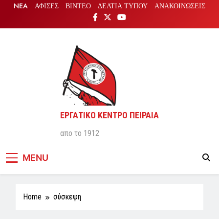
Skip
NEA
ΑΦΙΣΕΣ
ΒΙΝΤΕΟ
ΔΕΛΤΙΑ ΤΥΠΟΥ
ΑΝΑΚΟΙΝΩΣΕΙΣ
to
content
ΕΡΓΑΤΙΚΟ ΚΕΝΤΡΟ ΠΕΙΡΑΙΑ
απο το 1912
MENU
Home
σύσκεψη