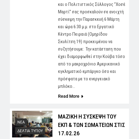
και ο Πολιτιστικός Σύλλογος ‘’Χοσέ
Μαρτί’’ σας προσκαλούν σε ανοιχτή
σύσκεψη την Παρασκευή 6 Μάρτη
και ώρα 6:30 μ.μ. στο Εργατικό
Κέντρο Πειραιά (Ομηρίδου
Σκυλίτση 19) προκειμένου να
συζητήσουμε: Την κατάσταση που
έχει διαμορφωθεί στην Κούβα τόσο
από το μακροχρόνιο Αμερικανικό
εγκληματικό εμπάργκο όσο και
πρόσφατα με το ενεργειακό
μπλόκο…
Read More
ΜΑΖΙΚΗ Η ΣΥΣΚΕΨΗ ΤΟΥ
NEA
ΕΚΠ & ΤΩΝ ΣΩΜΑΤΕΙΩΝ ΣΤΙΣ
ΔΕΛΤΙΑ ΤΥΠΟΥ
17.02.26