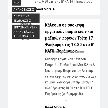
στις 6.30 μ.μ., στο Β’ ΚΑΠΗ Περάματος…
NEA
Read More
ΑΝΑΚΟΙΝΩΣΕΙΣ
ΔΡΆΣΕΙΣ ΚΑΙ
ΕΚΔΗΛΏΣΕΙΣ
Κάλεσμα σε σύσκεψη
ΕΡΓΑΣΙΑΚΆ ΝΈΑ -
εργατικών σωματείων και
AΝΑΚΟΙΝΏΣΕΙΣ
ΑΠΟ ΣΩΜΑΤΕΊΑ
μαζικών φορέων Τρίτη 17
Φλεβάρη στις 18.30 στο Β’
ΚΑΠΗ Περάματος
admin
0
1 mins
Κάλεσμα Εργατικού Κέντρου
Πειραιά – Συνδικάτου Μετάλλου &
Ναυπηγικής Βιομηχανίας Αττικής
σε σύσκεψη εργατικών σωματείων
και μαζικών φορέων την Τρίτη 17
Φλεβάρη στις 18.30 στο Β’ ΚΑΠΗ
Περάματος (Λ. Ειρήνης 36)
…
Read More