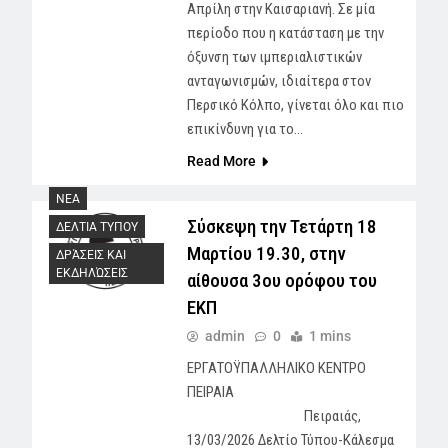
Απρίλη στην Καισαριανή. Σε μία
περίοδο που η κατάσταση με την
όξυνση των ιμπεριαλιστικών
ανταγωνισμών, ιδιαίτερα στον
Περσικό Κόλπο, γίνεται όλο και πιο
επικίνδυνη για το…
Read More
NEA
Σύσκεψη την Τετάρτη 18
ΔΕΛΤΙΑ ΤΥΠΟΥ
Μαρτίου 19.30, στην
ΔΡΆΣΕΙΣ ΚΑΙ
ΕΚΔΗΛΏΣΕΙΣ
αίθουσα 3ου ορόφου του
ΕΚΠ
admin
0
1 mins
ΕΡΓΑΤΟΫΠΑΛΛΗΛΙΚΟ ΚΕΝΤΡΟ
ΠΕΙΡΑΙΑ
Πειραιάς,
13/03/2026 Δελτίο Τύπου-Κάλεσμα