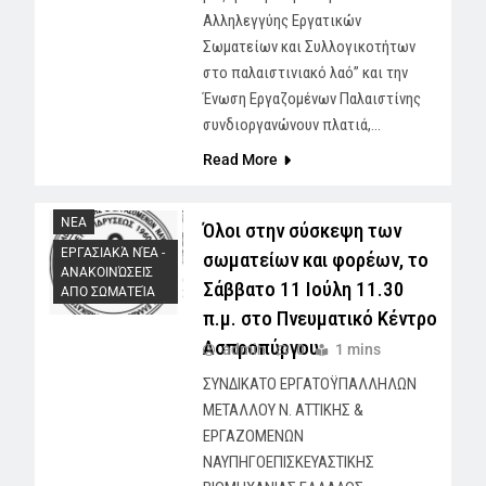
Αλληλεγγύης Εργατικών
Σωματείων και Συλλογικοτήτων
στο παλαιστινιακό λαό” και την
Ένωση Εργαζομένων Παλαιστίνης
συνδιοργανώνουν πλατιά,…
Read More
NEA
Όλοι στην σύσκεψη των
ΕΡΓΑΣΙΑΚΆ ΝΈΑ -
σωματείων και φορέων, το
AΝΑΚΟΙΝΏΣΕΙΣ
Σάββατο 11 Ιούλη 11.30
ΑΠΟ ΣΩΜΑΤΕΊΑ
π.μ. στο Πνευματικό Κέντρο
Ασπροπύργου
admin
0
1 mins
ΣΥΝΔΙΚΑΤΟ ΕΡΓΑΤΟΫΠΑΛΛΗΛΩΝ
ΜΕΤΑΛΛΟΥ Ν. ΑΤΤΙΚΗΣ &
ΕΡΓΑΖΟΜΕΝΩΝ
ΝΑΥΠΗΓΟΕΠΙΣΚΕΥΑΣΤΙΚΗΣ