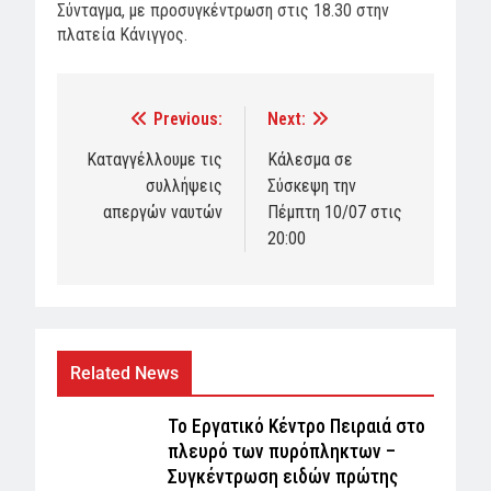
Σύνταγμα, με προσυγκέντρωση στις 18.30 στην
πλατεία Κάνιγγος.
Previous:
Next:
Post
navigation
Καταγγέλλουμε τις
Κάλεσμα σε
συλλήψεις
Σύσκεψη την
απεργών ναυτών
Πέμπτη 10/07 στις
20:00
Related News
Το Εργατικό Κέντρο Πειραιά στο
πλευρό των πυρόπληκτων –
Συγκέντρωση ειδών πρώτης