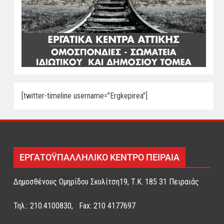
[twitter-timeline username="Ergkepirea"]
ΕΡΓΑΤΟΫΠΑΛΛΗΛΙΚΟ ΚΕΝΤΡΟ ΠΕΙΡΑΙΑ
Δημοσθένους Ομηρίδου Σκυλίτση19, Τ.Κ. 185 31 Πειραιάς
Τηλ.: 210.4100830, Fax: 210 4177697