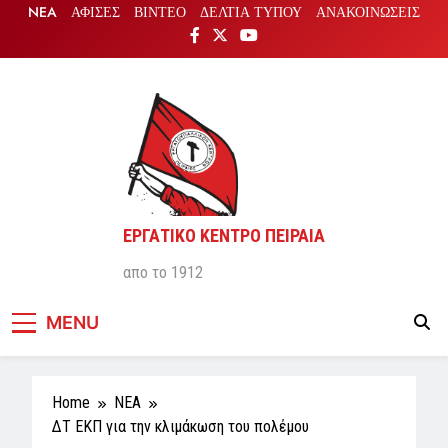
Skip
NEA
ΑΦΙΣΕΣ
ΒΙΝΤΕΟ
ΔΕΛΤΙΑ ΤΥΠΟΥ
ΑΝΑΚΟΙΝΩΣΕΙΣ
to
content
ΕΡΓΑΤΙΚΟ ΚΕΝΤΡΟ ΠΕΙΡΑΙΑ
απο το 1912
MENU
Home
NEA
ΔΤ ΕΚΠ για την κλιμάκωση του πολέμου