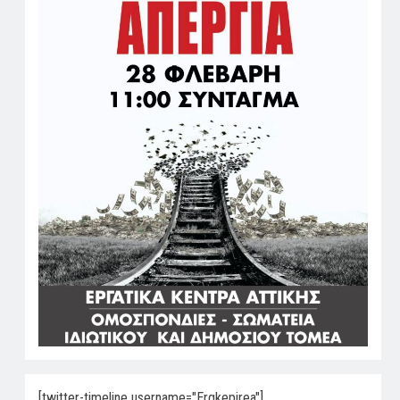
[twitter-timeline username="Ergkepirea"]