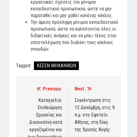
εργασιακές σχέσεις του μόνιμου
εκπαιδευτικού προσωπικού, ώστε να μην
παραταθεί και μην χαθεί κανένας κύκλος.
Την άμεση πρόσληψη μόνιμου εκπαιδευτικού
προσωπικού, ώστε να καλύπτονται όλες οι
διδακτικές ανάγκες και να μπει τέλος στην
υποστελέχωση που διαλύει τους κύκλους
σπουδών.
Tagged:
ΚΕΣΕΝ ΜΗΧΑΝΙΚΩΝ
Previous:
Next:
Post
navigation
Καταγγελία:
Συγκέντρωση στις
Επιθεώρηση
12 Δεκέμβρη, στις 9
Εργασίας και
π.μ. στο Εφετείο
Δικαιοσύνη κατά
Αθήνας, στη δίκη
εργαζομένου και
της Χρυσής Αυγής.
των δικαιωμάτων